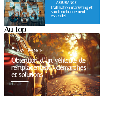
ASSURANCE
L’affiliation marketing et
son fonctionnement
essentiel
Au top
ASSURANCE
Obtention d’un véhicule de
remplacement : démarches
et solutions