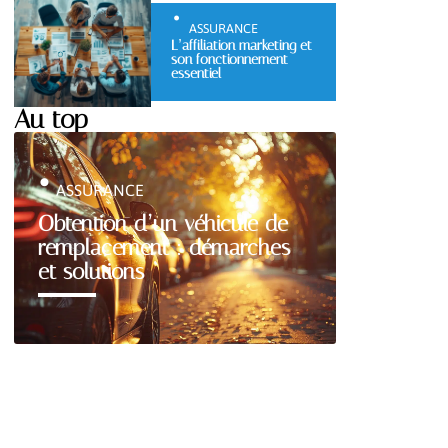
ASSURANCE
L’affiliation marketing et
son fonctionnement
essentiel
Au top
ASSURANCE
Obtention d’un véhicule de
remplacement : démarches
et solutions