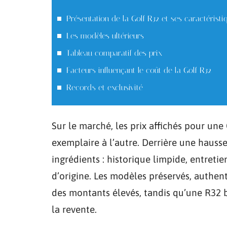
Présentation de la Golf R32 et ses caractéristi
Les modèles ultérieurs
Tableau comparatif des prix
Facteurs influençant le coût de la Golf R32
Records et exclusivité
Sur le marché, les prix affichés pour une
exemplaire à l’autre. Derrière une hausse
ingrédients : historique limpide, entreti
d’origine. Les modèles préservés, authen
des montants élevés, tandis qu’une R32 b
la revente.