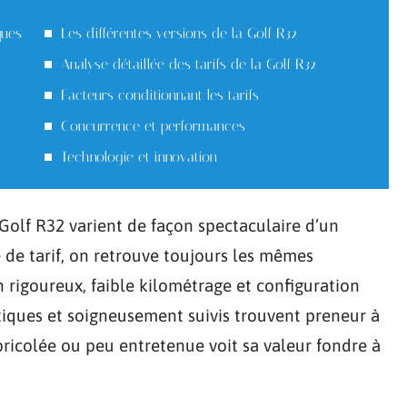
ques
Les différentes versions de la Golf R32
Analyse détaillée des tarifs de la Golf R32
Facteurs conditionnant les tarifs
Concurrence et performances
Technologie et innovation
 Golf R32 varient de façon spectaculaire d’un
 de tarif, on retrouve toujours les mêmes
en rigoureux, faible kilométrage et configuration
tiques et soigneusement suivis trouvent preneur à
ricolée ou peu entretenue voit sa valeur fondre à