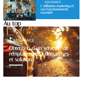
ASSURANCE
L’affiliation marketing et
son fonctionnement
essentiel
Au top
ASSURANCE
Obtention d’un véhicule de
remplacement : démarches
et solutions