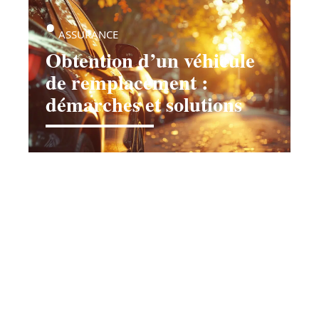
ASSURANCE
Obtention d’un véhicule
de remplacement :
démarches et solutions
Contact
Mentions Légales
Sitemap