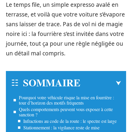
Le temps file, un simple expresso avalé en
terrasse, et voilà que votre voiture s’évapore
sans laisser de trace. Pas de vol ni de magie
noire ici : la fourrière s’est invitée dans votre
journée, tout ça pour une règle négligée ou
un détail mal compris.
SOMMAIRE
Pourquoi votre véhicule risque la mise en fourrière :
tour d’horizon des motifs fréquents
Quels comportements peuvent vous exposer à cette
sanction ?
Infractions au code de la route : le spectre est large
Stationnement : la vigilance reste de mise