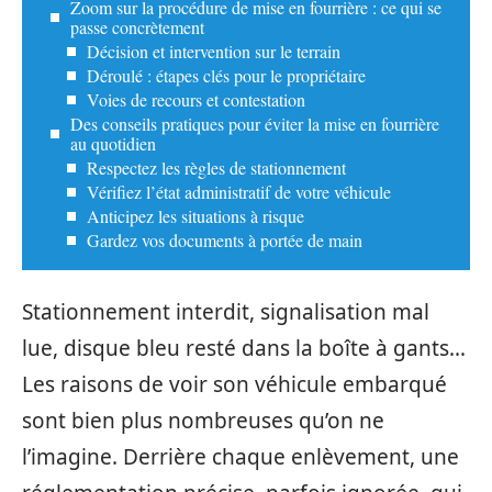
Zoom sur la procédure de mise en fourrière : ce qui se
passe concrètement
Décision et intervention sur le terrain
Déroulé : étapes clés pour le propriétaire
Voies de recours et contestation
Des conseils pratiques pour éviter la mise en fourrière
au quotidien
Respectez les règles de stationnement
Vérifiez l’état administratif de votre véhicule
Anticipez les situations à risque
Gardez vos documents à portée de main
Stationnement interdit, signalisation mal
lue, disque bleu resté dans la boîte à gants…
Les raisons de voir son véhicule embarqué
sont bien plus nombreuses qu’on ne
l’imagine. Derrière chaque enlèvement, une