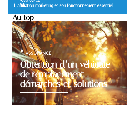
ASSURANCE
L’affiliation marketing et son fonctionnement essentiel
Au top
ASSURANCE
Obtention d’un véhicule
de remplacement :
démarches et solutions