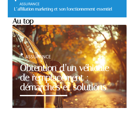
ASSURANCE
L’affiliation marketing et son fonctionnement essentiel
Au top
ASSURANCE
Obtention d’un véhicule
de remplacement :
démarches et solutions