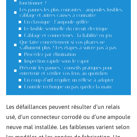
fonctionner ?
Les pannes les plus courantes : ampoules, fusibles,
câblage et autres causes à connaître
Un classique : l’ampoule grillée
Le fusible, sentinelle du circuit électrique
Câblage et connecteurs : la fiabilité en jeu
Que faire concrètement si vos phares ne
s’allument plus ? Les étapes à suivre pas à pas
Procédez par élimination
Inspection rapide sous le capot
Prévenir les pannes : conseils pratiques pour
entretenir et vérifier vos feux au quotidien
Un coup d’œil régulier, un réflexe à adopter
Contrôle technique ou pas, gardez la main
Les défaillances peuvent résulter d’un relais
usé, d’un connecteur corrodé ou d’une ampoule
neuve mal installée. Les faiblesses varient selon