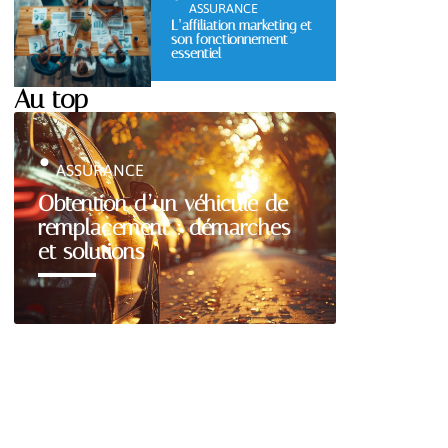
ASSURANCE
L’affiliation marketing et
son fonctionnement
essentiel
Au top
ASSURANCE
Obtention d’un véhicule de
remplacement : démarches
et solutions