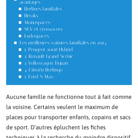
avantages
Berlines familiales
Breaks
Monospaces
SUV et crossovers
Ludospaces
Les meilleures voitures familiales en 2024
1. Peugeot 3008 Hybrid
2. Renault Grand Scénic
3. Volkswagen Tiguan
4. Citroën Berlingo
5. Ford S-Max
Aucune famille ne fonctionne tout à fait comme
la voisine. Certains veulent le maximum de
places pour transporter enfants, copains et sacs
de sport. D’autres épluchent les fiches
techniques à la recherche du moindre dispositif