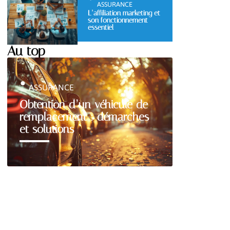
ASSURANCE
L’affiliation marketing et
son fonctionnement
essentiel
Au top
ASSURANCE
Obtention d’un véhicule de
remplacement : démarches
et solutions